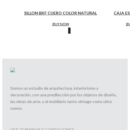
SILLON BKF CUERO COLOR NATURAL
CAJA E
BUY NOW
B
Somos un estudio de arquitectura, interiorismo y
decoración, con una predilección por los objetos de diseño,
las obras de arte, y el mobiliario tanto vintage como ultra
nuevo.
VER TERMINOS Y CONDICIONES