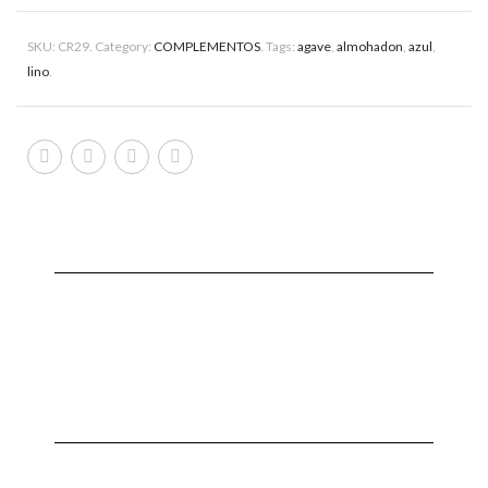
SKU:
CR29
.
Category:
COMPLEMENTOS
.
Tags:
agave
,
almohadon
,
azul
,
lino
.