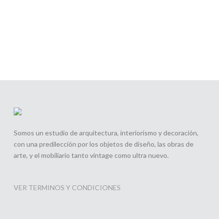
Somos un estudio de arquitectura, interiorismo y decoración,
con una predilección por los objetos de diseño, las obras de
arte, y el mobiliario tanto vintage como ultra nuevo.
SILLON BKF CUERO COLOR NATURAL
CAJA ESP
VER TERMINOS Y CONDICIONES
BUY NOW
BUY