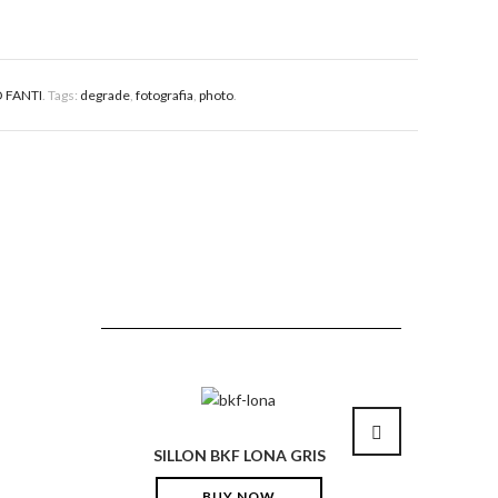
 FANTI
.
Tags:
degrade
,
fotografia
,
photo
.
SILLON BKF LONA GRIS
MAC
BUY NOW