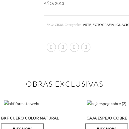
AÑO: 2013
SKU:
CR36
.
Categories:
ARTE
,
FOTOGRAFIA
,
IGNACIO
OBRAS EXCLUSIVAS
N BKF CUERO COLOR NATURAL
CAJA ESPEJO COBRE
BUY NOW
BUY NOW