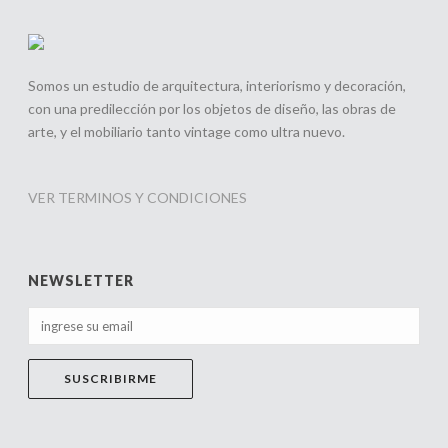
Somos un estudio de arquitectura, interiorismo y decoración,
con una predilección por los objetos de diseño, las obras de
arte, y el mobiliario tanto vintage como ultra nuevo.
SILLON BKF CUERO COLOR NATURAL
CAJA ESP
VER TERMINOS Y CONDICIONES
BUY NOW
BUY
NEWSLETTER