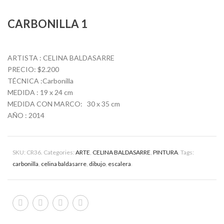
CARBONILLA 1
ARTISTA : CELINA BALDASARRE
PRECIO: $2.200
TÉCNICA :Carbonilla
MEDIDA : 19 x 24 cm
MEDIDA CON MARCO: 30 x 35 cm
AÑO : 2014
SKU:
CR36
.
Categories:
ARTE
,
CELINA BALDASARRE
,
PINTURA
.
Tags:
carbonilla
,
celina baldasarre
,
dibujo
,
escalera
.